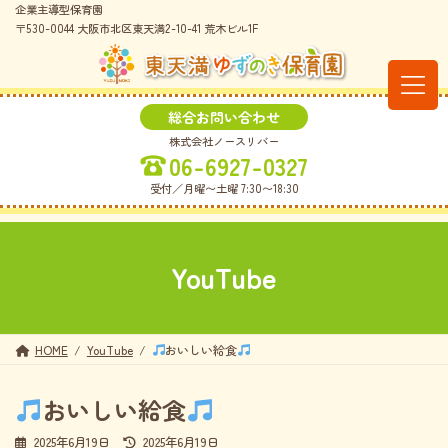
コ
ナ
企業主導型保育園
ン
ビ
〒530-0044 大阪市北区東天満2-10-41 荒木ビル1F
テ
ゲ
ン
ー
ツ
シ
へ
ョ
総合お問い合わせ
ス
ン
株式会社ノースリバー
キ
に
06-6927-0327
ッ
移
プ
動
受付／月曜〜土曜 7:30〜18:30
YouTube
HOME
YouTube
おいしい給食
おいしい給食
最
2025年6月19日
2025年6月19日