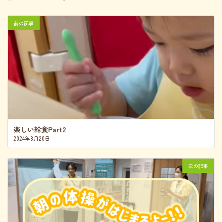
終
更
新
前の記事
日
時
:
楽しい給食Part2
2024年8月20日
次の記事