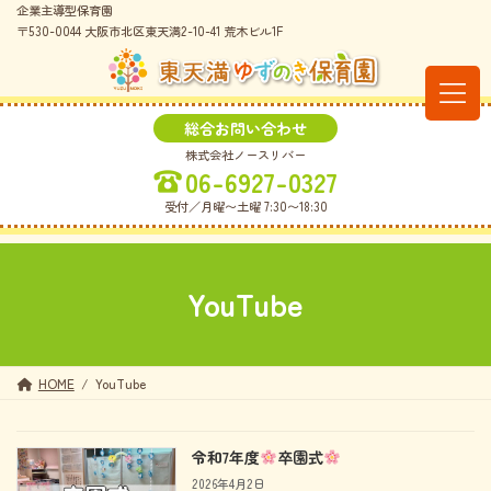
コ
ナ
企業主導型保育園
ン
ビ
〒530-0044 大阪市北区東天満2-10-41 荒木ビル1F
テ
ゲ
ン
ー
ツ
シ
へ
ョ
総合お問い合わせ
ス
ン
株式会社ノースリバー
キ
に
06-6927-0327
ッ
移
プ
動
受付／月曜〜土曜 7:30〜18:30
YouTube
HOME
YouTube
令和7年度
卒園式
2026年4月2日