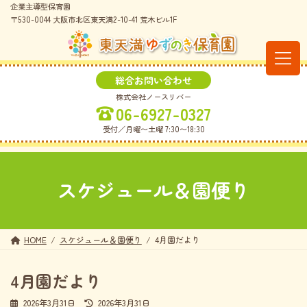
コ
ナ
企業主導型保育園
ン
ビ
〒530-0044 大阪市北区東天満2-10-41 荒木ビル1F
テ
ゲ
ン
ー
ツ
シ
へ
ョ
総合お問い合わせ
ス
ン
株式会社ノースリバー
キ
に
06-6927-0327
ッ
移
プ
動
受付／月曜〜土曜 7:30〜18:30
スケジュール＆園便り
HOME
スケジュール＆園便り
4月園だより
4月園だより
最
2026年3月31日
2026年3月31日