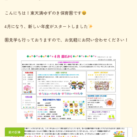
終
更
こんにちは！東天満ゆずのき保育園です
新
日
時
4月になり、新しい年度がスタートしました
:
園見学も行っておりますので、お気軽にお問い合わせください！
前の記事