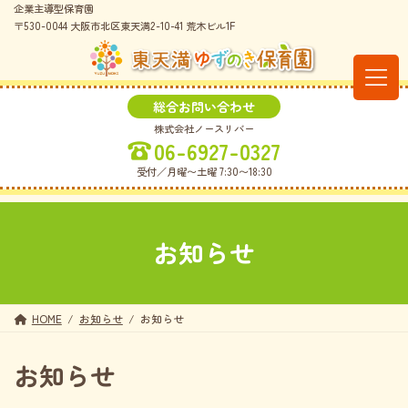
コ
ナ
企業主導型保育園
ン
ビ
〒530-0044 大阪市北区東天満2-10-41 荒木ビル1F
テ
ゲ
ン
ー
ツ
シ
へ
ョ
総合お問い合わせ
ス
ン
株式会社ノースリバー
キ
に
06-6927-0327
ッ
移
プ
動
受付／月曜〜土曜 7:30〜18:30
お知らせ
HOME
お知らせ
お知らせ
お知らせ